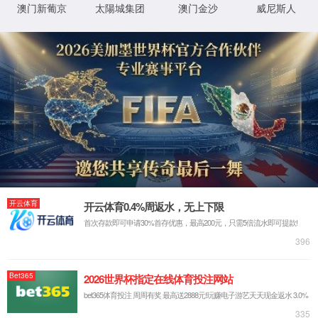
学术交流
当前位置：
首页
学科建设
学术交流
我院教师参加2025年广东省药学会岭南中草药资源专业委员会学术总结会
2025-12-01
我院教师赴韶关参加广东省园艺学会2025年学术研讨会
2025-11-04
共研·共享·共进：广东高校植物生理学云教研活动成功举行
2025-10-30
第四届粤港澳三地动物科学学术交流研讨会在我校召开
2025-10-28
我院教师出席2025年第二届环境科学与环境材料学术会议并应邀做报告
2025-05-15
美国佛罗里达大学Christopher J. Martyniuk教授受邀在我院开展学术交流会
2024-11-11
国家特色淡水鱼产业技术体系岗位站专家来我院交流
2024-06-04
云南大学虞泓教授到我院开展学术讲座
2024-05-04
【东江大讲堂第339讲】中山大学李剑峰教授、刘俊教授来校作主题讲座
2024-04-17
我院参与承办第八届壮瑶药协同创新高端学术论坛并喜获优秀论文二等奖
2023-12-12
深圳市渔业发展研究中心专家来我院开展学术交流
2023-11-22
【东江大讲堂第326讲】香港浸会大学张建华教授到我校开展学术讲座
2023-10-09