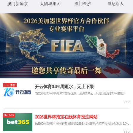
乡村振兴
当前位置：
首页
社会服务
乡村振兴
【“双百行动”进行时】科技赋能“蚝”产业，校地协同助振兴—我院领导带队参加铁涌镇赤岸蚝文化美食嘉年华活动
2025-12-18
【“双百行动”进行时】甘薯满田富农家，我院农村科技特派员团队在惠东县安墩镇引进新品种甘薯喜迎丰收
2025-12-15
校企融合促发展，同心共筑振兴梦 ——新葡萄奔驰AMG官网活动党外知识分子联谊会新葡萄AMG官方网站、化学与材料工程学院代表走访博罗企业
2025-12-09
【“双百行动”进行时】科技赋能“薯”光路，我院农村科技特派员团队为惠东种植户送上“肥”利
2025-11-21
【“双百行动”进行时】我院联合举办贝墩镇脐橙种植技术创新与绿色防控培训会
2025-11-17
【“双百行动”进行时】我院农村科技特派员团队在惠东县安墩镇举办林下经济与竹基食用菌高效培育实践培训会
2025-11-13
我院携手中科和盛，共谋石坝三黄胡须鸡产业发展
2025-11-09
【“双百行动”进行时】我院农村科技特派员团队参加龙川县义都镇茶叶品鉴推介会
2025-11-03
党建引领科技赋能，“强国行”“广东行”专项行动助力大豆产业香飘兴县
2025-10-28
【“双百行动”进行时】我院与铁涌镇龙头企业举行“校企合作研发中心”挂牌签约仪式
2025-08-19
我院农村科技特派员团队在惠东县铁涌镇举办水稻种植技术培训会
2025-07-24
【“双百行动”进行时】我院教师深入和平县贝墩镇五联村进行科技帮扶
2025-07-24